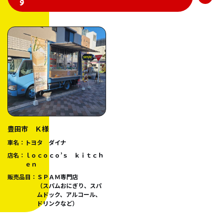
す
豊田市 Ｋ様
車名：
トヨタ ダイナ
店名：
ｌｏｃｏｃｏ’ｓ ｋｉｔｃｈ
ｅｎ
販売品目：
ＳＰＡＭ専門店
（スパムおにぎり、スパ
ムドック、アルコール、
ドリンクなど）